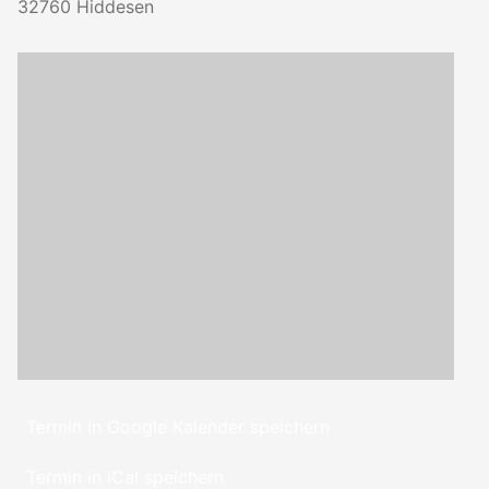
32760
Hiddesen
Termin in Google Kalender speichern
Termin in iCal speichern