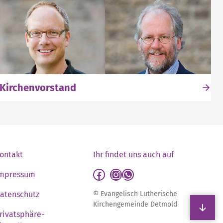
Kirchenvorstand
ontakt
Ihr findet uns auch auf
detmold-lutherisch auf Facebook
detmold-lutherisch auf Instagram
detmold-lutherisch auf WhatsApp
mpressum
atenschutz
© Evangelisch Lutherische
S
Kirchengemeinde Detmold
rivatsphäre-