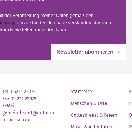
mit der Verarbeitung meiner Daten gemäß der
klärung
einverstanden. Ich habe verstanden, dass ich
t vom Newsletter abmelden kann.
Tel. 05231 23072
Startseite
K
Fax: 05231 22978
Menschen & Orte
I
E-Mail:
gemeindeamt@detmold-
Gottesdienst & Feiern
D
lutherisch.de
Musik & Aktivitäten
P