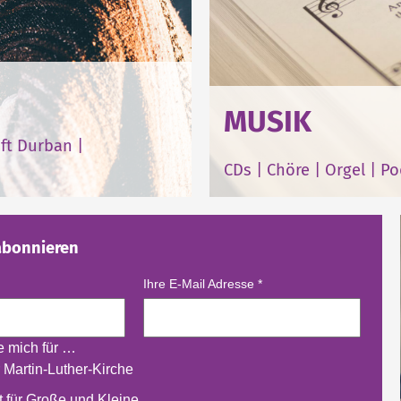
MUSIK
ft Durban
|
CDs
|
Chöre
|
Orgel
|
Po
abonnieren
Ihre E-Mail Adresse
*
re mich für …
 Martin-Luther-Kirche
 für Große und Kleine