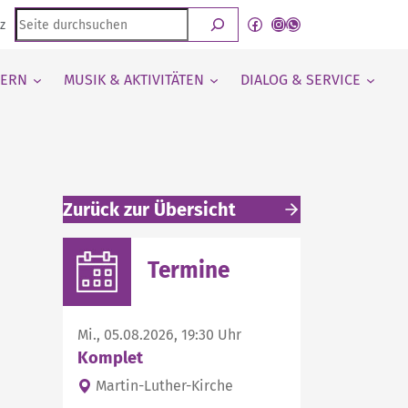
Seite
Facebook
Instagram
WhatsApp Kanal von detmold-lutherisch
z
durchsuchen
IERN
MUSIK & AKTIVITÄTEN
DIALOG & SERVICE
Zurück zur Übersicht
Weitere interessante Inhalte
Termine
Mi., 05.08.2026, 19:30 Uhr
Komplet
Martin-Luther-Kirche