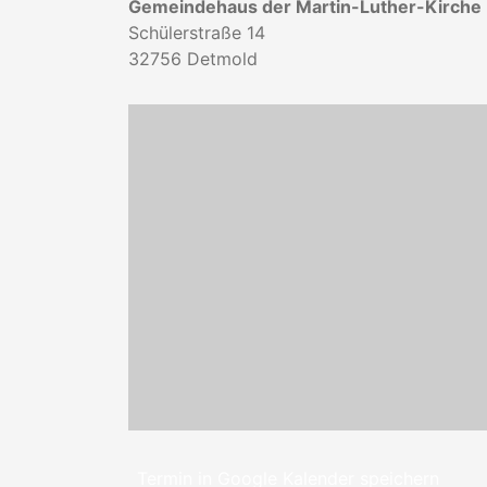
Gemeindehaus der Martin-Luther-Kirche
Schülerstraße 14
32756
Detmold
Termin in Google Kalender speichern