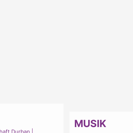
MUSIK
haft Durban
|