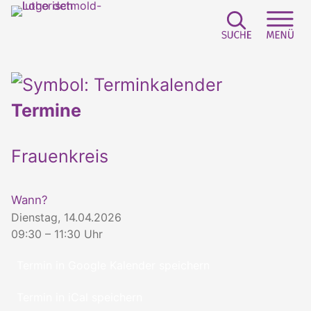
Suchfeld e
Sei
Termine
Frauenkreis
Wann?
Dienstag, 14.04.2026
09:30 – 11:30 Uhr
Termin in Google Kalender speichern
Termin in iCal speichern