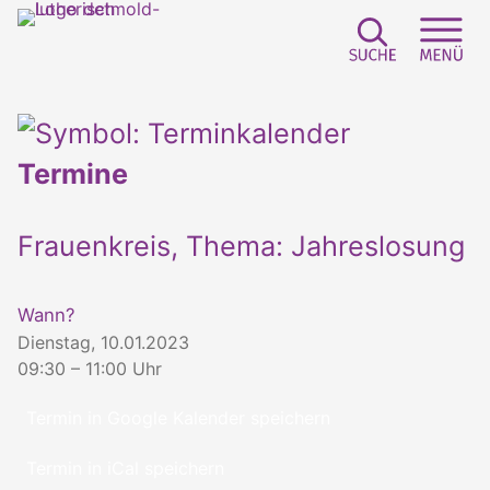
Suchfeld e
Sei
Termine
Frauenkreis, Thema: Jahreslosung
Wann?
Dienstag, 10.01.2023
09:30 – 11:00 Uhr
Termin in Google Kalender speichern
Termin in iCal speichern