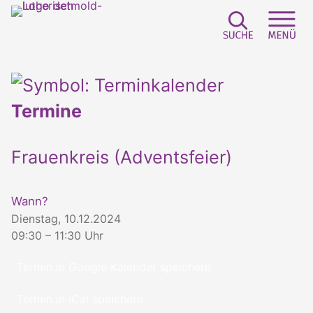
Suchfeld e
Sei
Termine
Frauenkreis (Adventsfeier)
Wann?
Dienstag, 10.12.2024
09:30 – 11:30 Uhr
Termin in Google Kalender speichern
Termin in iCal speichern