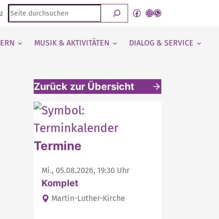
Seite
Facebook
Instagram
WhatsApp Kanal von detmold-lutherisch
z
durchsuchen
IERN
MUSIK & AKTIVITÄTEN
DIALOG & SERVICE
Zurück zur Übersicht
Weitere interessante Inhalte
Termine
Mi., 05.08.2026, 19:30 Uhr
Komplet
Martin-Luther-Kirche