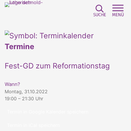
Suchfeld e
Sei
Termine
Fest-GD zum Reformationstag
Wann?
Montag, 31.10.2022
19:00 – 21:30 Uhr
Termin in Google Kalender speichern
Termin in iCal speichern