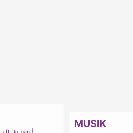
MUSIK
haft Durban
|