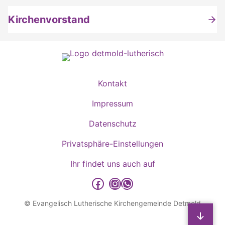
Kirchenvorstand
Kontakt
Impressum
Datenschutz
Privatsphäre-Einstellungen
Ihr findet uns auch auf
detmold-lutherisch auf Facebook
detmold-lutherisch auf Instagram
detmold-lutherisch auf WhatsApp
© Evangelisch Lutherische Kirchengemeinde Detmold
Sp