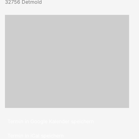
32756
Detmold
Termin in Google Kalender speichern
Termin in iCal speichern