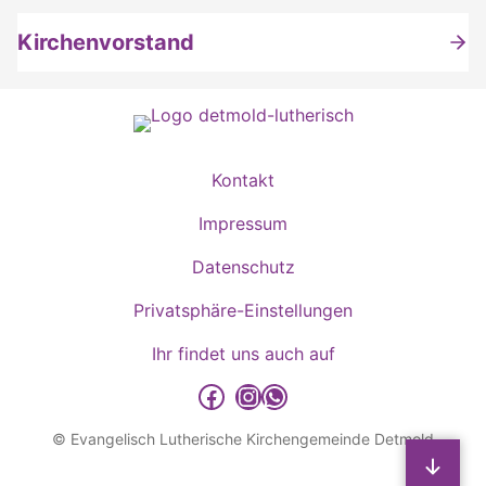
Kirchenvorstand
Kontakt
Impressum
Datenschutz
Privatsphäre-Einstellungen
Ihr findet uns auch auf
detmold-lutherisch auf Facebook
detmold-lutherisch auf Instagram
detmold-lutherisch auf WhatsApp
© Evangelisch Lutherische Kirchengemeinde Detmold
Sp