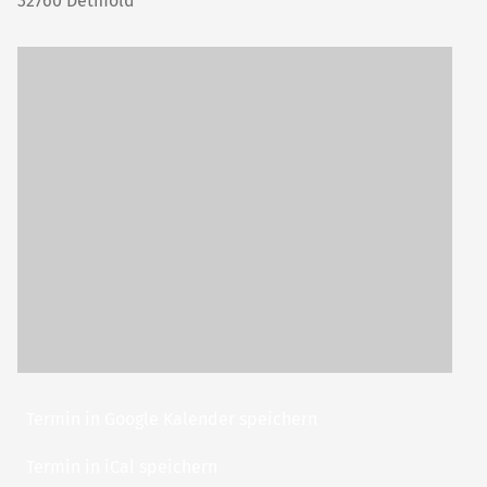
32760
Detmold
Termin in Google Kalender speichern
Termin in iCal speichern