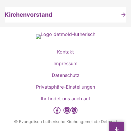
Kirchenvorstand
Kontakt
Impressum
Datenschutz
Privatsphäre-Einstellungen
Ihr findet uns auch auf
detmold-lutherisch auf Facebook
detmold-lutherisch auf Instagram
detmold-lutherisch auf WhatsApp
© Evangelisch Lutherische Kirchengemeinde Detmold
Sp