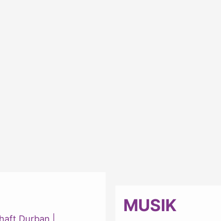
MUSIK
haft Durban
|