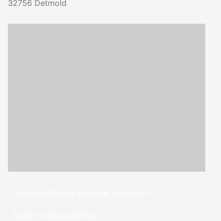
32756
Detmold
Termin in Google Kalender speichern
Termin in iCal speichern