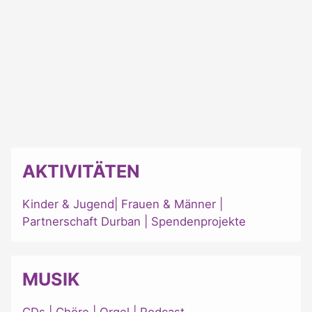
AKTIVITÄTEN
Kinder & Jugend
|
Frauen & Männer
|
Partnerschaft Durban
|
Spendenprojekte
MUSIK
CDs
|
Chöre
|
Orgel
|
Podcast