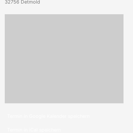
32756
Detmold
Termin in Google Kalender speichern
Termin in iCal speichern