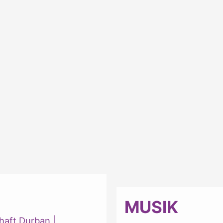
MUSIK
haft Durban
|