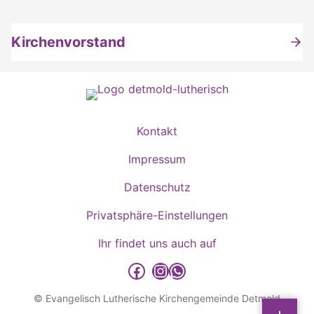
Kirchenvorstand
Kontakt
Impressum
Datenschutz
Privatsphäre-Einstellungen
Ihr findet uns auch auf
detmold-lutherisch auf Facebook
detmold-lutherisch auf Instagram
detmold-lutherisch auf WhatsApp
© Evangelisch Lutherische Kirchengemeinde Detmold
Sp