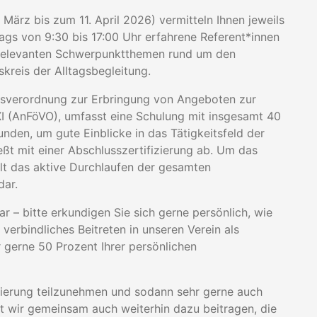
März bis zum 11. April 2026) vermitteln Ihnen jeweils
ags von 9:30 bis 17:00 Uhr erfahrene Referent*innen
u relevanten Schwerpunktthemen rund um den
kreis der Alltagsbegleitung.
ndesverordnung zur Erbringung von Angeboten zur
I (AnFöVO), umfasst eine Schulung mit insgesamt 40
nden, um gute Einblicke in das Tätigkeitsfeld der
eßt mit einer Abschlusszertifizierung ab. Um das
llt das aktive Durchlaufen der gesamten
dar.
ar – bitte erkundigen Sie sich gerne persönlich, wie
 verbindliches Beitreten in unseren Verein als
r gerne 50 Prozent Ihrer persönlichen
fizierung teilzunehmen und sodann sehr gerne auch
t wir gemeinsam auch weiterhin dazu beitragen, die