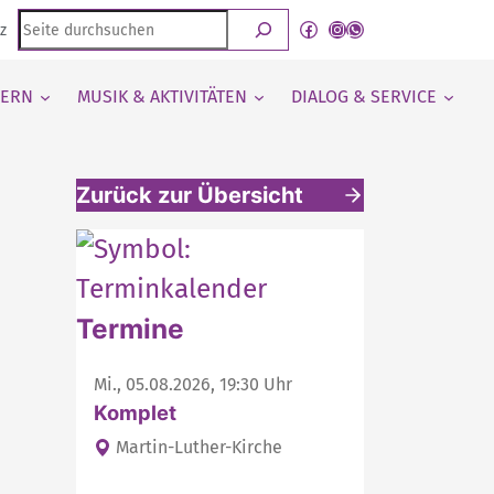
Seite
Facebook
Instagram
WhatsApp Kanal von detmold-lutherisch
z
durchsuchen
IERN
MUSIK & AKTIVITÄTEN
DIALOG & SERVICE
Zurück zur Übersicht
Weitere interessante Inhalte
Termine
Mi., 05.08.2026, 19:30 Uhr
Komplet
Martin-Luther-Kirche