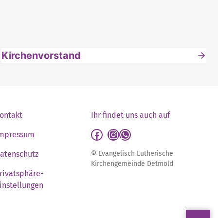
Kirchenvorstand
ontakt
Ihr findet uns auch auf
detmold-lutherisch auf Facebook
detmold-lutherisch auf Instagram
detmold-lutherisch auf WhatsApp
mpressum
atenschutz
© Evangelisch Lutherische
Kirchengemeinde Detmold
rivatsphäre-
instellungen
S