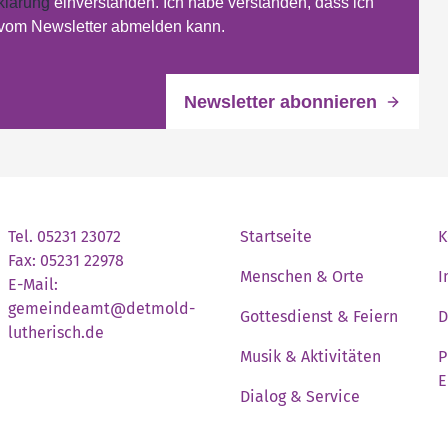
klärung
einverstanden. Ich habe verstanden, dass ich
 vom Newsletter abmelden kann.
Tel. 05231 23072
Startseite
K
Fax: 05231 22978
Menschen & Orte
I
E-Mail:
gemeindeamt@detmold-
Gottesdienst & Feiern
D
lutherisch.de
Musik & Aktivitäten
P
E
Dialog & Service