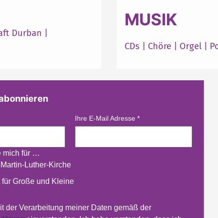
MUSIK
aft Durban
|
CDs
|
Chöre
|
Orgel
|
P
 abonnieren
Ihre E-Mail Adresse
*
e mich für …
 Martin-Luther-Kirche
 für Große und Kleine
mit der Verarbeitung meiner Daten gemäß der