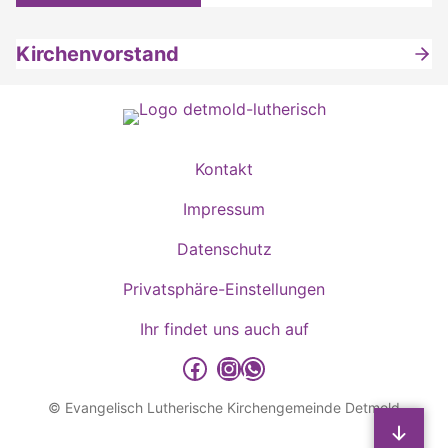
Kirchenvorstand
Kontakt
Impressum
Datenschutz
Privatsphäre-Einstellungen
Ihr findet uns auch auf
detmold-lutherisch auf Facebook
detmold-lutherisch auf Instagram
detmold-lutherisch auf WhatsApp
© Evangelisch Lutherische Kirchengemeinde Detmold
Sp