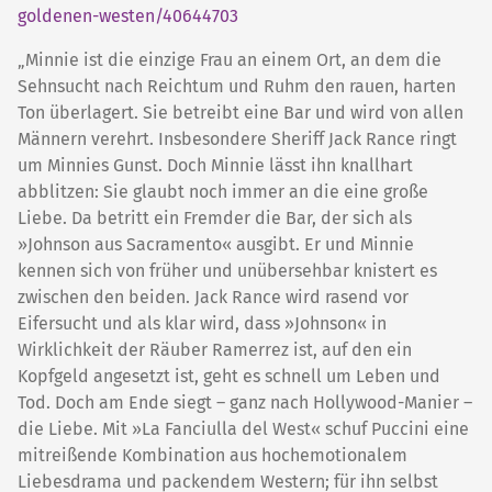
goldenen-westen/40644703
„Minnie ist die einzige Frau an einem Ort, an dem die
Sehnsucht nach Reichtum und Ruhm den rauen, harten
Ton überlagert. Sie betreibt eine Bar und wird von allen
Männern verehrt. Insbesondere Sheriff Jack Rance ringt
um Minnies Gunst. Doch Minnie lässt ihn knallhart
abblitzen: Sie glaubt noch immer an die eine große
Liebe. Da betritt ein Fremder die Bar, der sich als
»Johnson aus Sacramento« ausgibt. Er und Minnie
kennen sich von früher und unübersehbar knistert es
zwischen den beiden. Jack Rance wird rasend vor
Eifersucht und als klar wird, dass »Johnson« in
Wirklichkeit der Räuber Ramerrez ist, auf den ein
Kopfgeld angesetzt ist, geht es schnell um Leben und
Tod. Doch am Ende siegt – ganz nach Hollywood-Manier –
die Liebe. Mit »La Fanciulla del West« schuf Puccini eine
mitreißende Kombination aus hochemotionalem
Liebesdrama und packendem Western; für ihn selbst