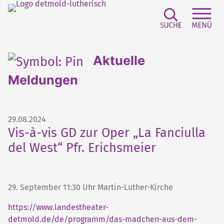
Suchfeld e
Sei
Aktuelle
Meldungen
29.08.2024
Vis-à-vis GD zur Oper „La Fanciulla
del West“ Pfr. Erichsmeier
29. September 11:30 Uhr Martin-Luther-Kirche
https://www.landestheater-
detmold.de/de/programm/das-madchen-aus-dem-