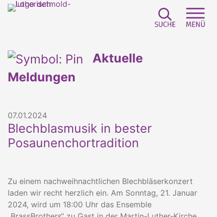
Suchfeld e
Sei
Aktuelle
Meldungen
07.01.2024
Blechblasmusik in bester
Posaunenchortradition
Zu einem nachweihnachtlichen Blechbläserkonzert
laden wir recht herzlich ein. Am Sonntag, 21. Januar
2024, wird um 18:00 Uhr das Ensemble
„BrassBrothers“ zu Gast in der Martin-Luther-Kirche