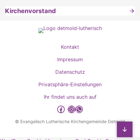
Kirchenvorstand
Kontakt
Impressum
Datenschutz
Privatsphäre-Einstellungen
Ihr findet uns auch auf
detmold-lutherisch auf Facebook
detmold-lutherisch auf Instagram
detmold-lutherisch auf WhatsApp
© Evangelisch Lutherische Kirchengemeinde Detmold
Sp