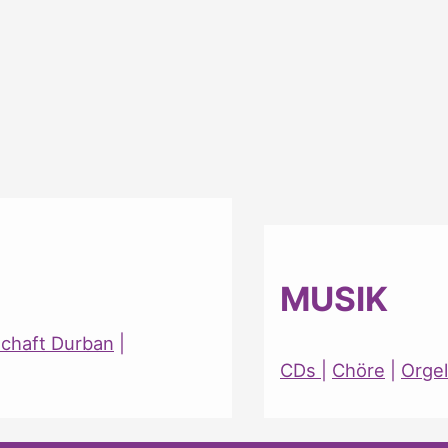
MUSIK
schaft Durban
|
CDs
|
Chöre
|
Orgel