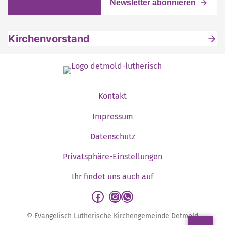
Kirchenvorstand
Kontakt
Impressum
Datenschutz
Privatsphäre-Einstellungen
Ihr findet uns auch auf
detmold-lutherisch auf Facebook
detmold-lutherisch auf Instagram
detmold-lutherisch auf WhatsApp
© Evangelisch Lutherische Kirchengemeinde Detmold
Sp