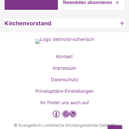
Kirchenvorstand
Kontakt
Impressum
Datenschutz
Privatsphäre-Einstellungen
Ihr findet uns auch auf
detmold-lutherisch auf Facebook
detmold-lutherisch auf Instagram
detmold-lutherisch auf WhatsApp
© Evangelisch Lutherische Kirchengemeinde Detmold
Sp