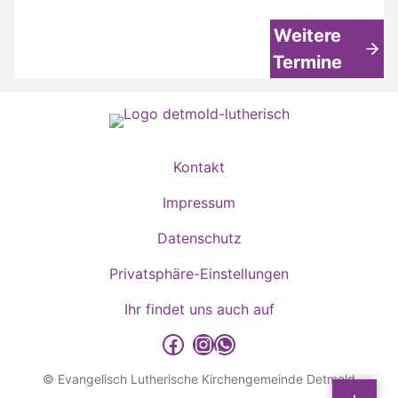
Weitere
Termine
Kontakt
Impressum
Datenschutz
Privatsphäre-Einstellungen
Ihr findet uns auch auf
detmold-lutherisch auf Facebook
detmold-lutherisch auf Instagram
detmold-lutherisch auf WhatsApp
© Evangelisch Lutherische Kirchengemeinde Detmold
Sp