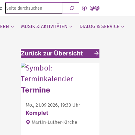
Seite
Facebook
Instagram
WhatsApp Kanal von detmold-lutherisch
z
durchsuchen
IERN
MUSIK & AKTIVITÄTEN
DIALOG & SERVICE
Zurück zur Übersicht
Weitere interessante Inhalte
Termine
Mo., 21.09.2026, 19:30 Uhr
Komplet
Martin-Luther-Kirche