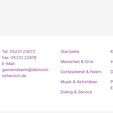
Tel. 05231 23072
Startseite
K
Fax: 05231 22978
Menschen & Orte
I
E-Mail:
gemeindeamt@detmold-
Gottesdienst & Feiern
D
lutherisch.de
Musik & Aktivitäten
P
E
Dialog & Service