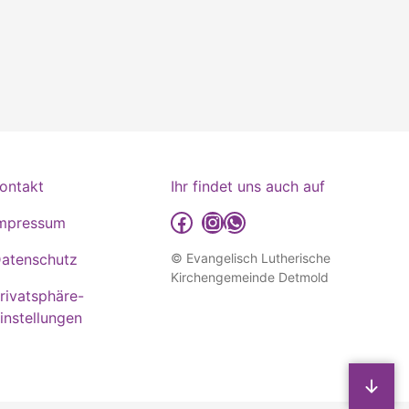
ontakt
Ihr findet uns auch auf
detmold-lutherisch auf Facebook
detmold-lutherisch auf Instagram
detmold-lutherisch auf WhatsApp
mpressum
atenschutz
© Evangelisch Lutherische
Kirchengemeinde Detmold
rivatsphäre-
instellungen
S