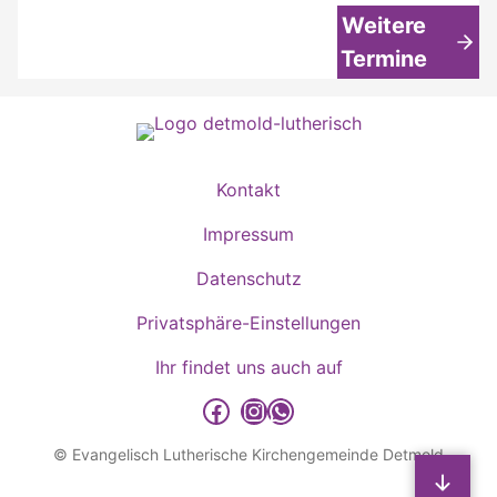
Weitere
Termine
Kontakt
Impressum
Datenschutz
Privatsphäre-Einstellungen
Ihr findet uns auch auf
detmold-lutherisch auf Facebook
detmold-lutherisch auf Instagram
detmold-lutherisch auf WhatsApp
© Evangelisch Lutherische Kirchengemeinde Detmold
Sp